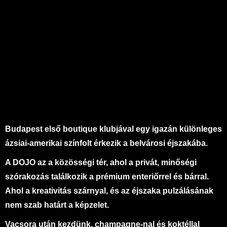
Budapest első boutique klubjával egy igazán különleges
ázsiai-amerikai színfolt érkezik a belvárosi éjszakába.
A DOJO az a közösségi tér, ahol a privát, minőségi
szórakozás találkozik a prémium enteriőrrel és bárral.
Ahol a kreativitás szárnyal, és az éjszaka pulzálásának
nem szab határt a képzelet.
Vacsora után kezdünk, champagne-nal és koktéllal