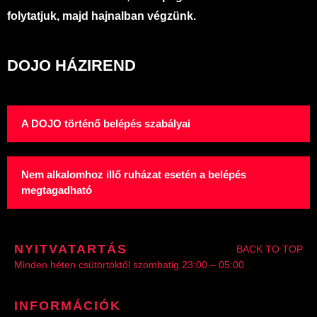
folytatjuk, majd hajnalban végzünk.
DOJO HÁZIREND
A DOJO történő belépés szabályai
Nem alkalomhoz illő ruházat esetén a belépés
megtagadható
NYITVATARTÁS
BACK TO TOP
Minden héten csütörtöktől szombatig 23:00 – 05:00
INFORMÁCIÓK