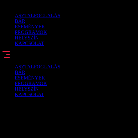
Ugrás
a
ASZTALFOGLALÁS
tartalomhoz
BÁR
ESEMÉNYEK
PROGRAMOK
HELYSZÍN
KAPCSOLAT
ASZTALFOGLALÁS
BÁR
ESEMÉNYEK
PROGRAMOK
HELYSZÍN
KAPCSOLAT
HOUSE OF ORIENTAL
NYITVATARTÁS
Minden héten csütörtöktől szombatig 23:00 – 05:00