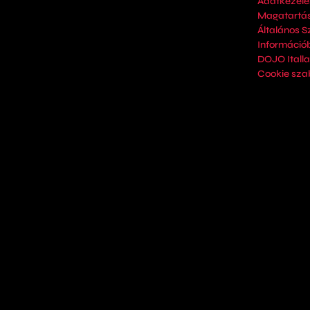
Adatkezelés
Magatartás
Általános S
Információ
DOJO Italla
Cookie sza