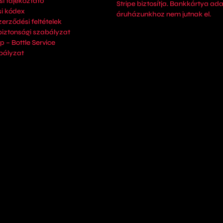
i tájékoztató
Stripe biztosítja. Bankkártya ada
i kódex
áruházunkhoz nem jutnak el.
zerződési feltételek
biztonsági szabályzat
p – Bottle Service
bályzat