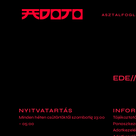
ASZTALFOGL
EDE//
NYITVATARTÁS
INFO
Minden héten csütörtöktől szombatig 23:00
Tájékoztat
– 05:00
Panaszkeze
Adatkezelé