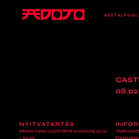
ASZTALFOGL
CAST
08.02
NYITVATARTÁS
INFO
Minden héten csütörtöktől szombatig 23:00
Tájékoztat
– 05:00
Panaszkeze