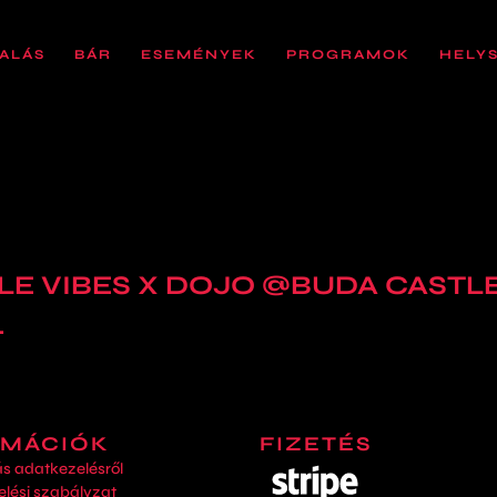
ALÁS
BÁR
ESEMÉNYEK
PROGRAMOK
HELY
LE VIBES X DOJO @BUDA CASTL
.
RMÁCIÓK
FIZETÉS
ás adatkezelésről
lési szabályzat