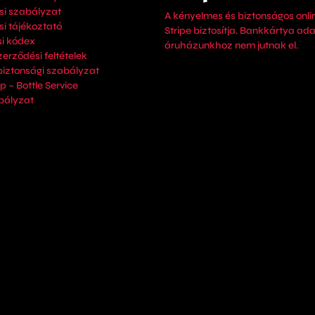
si szabályzat
A kényelmes és biztonságos onlin
i tájékoztató
Stripe biztosítja. Bankkártya ada
i kódex
áruházunkhoz nem jutnak el.
zerződési feltételek
biztonsági szabályzat
p – Bottle Service
bályzat