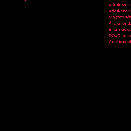
Adatkezelé
Adatkezelés
Magatartás
Általános S
Információ
DOJO Italla
Cookie sza